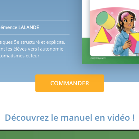
Clémence LALANDE
ues 5e structuré et explicite,
nt les élèves vers l'autonomie
tomatismes et leur
COMMANDER
Découvrez le manuel en vidéo !