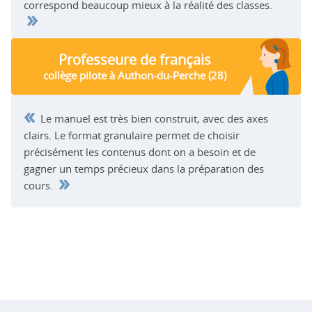
correspond beaucoup mieux à la réalité des classes.
»
Professeure de français
collège pilote à Authon-du-Perche (28)
«
Le manuel est très bien construit, avec des axes
D
clairs. Le format granulaire permet de choisir
P
précisément les contenus dont on a besoin et de
AC
gagner un temps précieux dans la préparation des
C
»
p
M
cours.
p
Da
u
les
25
pr
co
éq