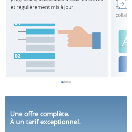
et régulièrement mis à jour.
mettre 
collabo
Une offre complète.
À un tarif exceptionnel.