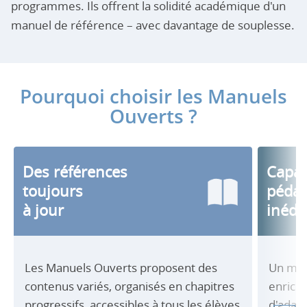
programmes. Ils offrent la solidité académique d'un
manuel de référence – avec davantage de souplesse.
Pourquoi choisir les Manuels
Ouverts ?
Des références
Capac
toujours
péda
à jour
inédi
Les Manuels Ouverts proposent des
Un man
contenus variés, organisés en chapitres
enrichi
progressifs, accessibles à tous les élèves
d'adap