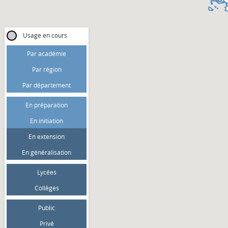
Usage en cours
Par académie
Par région
Par département
En préparation
En initiation
En extension
En généralisation
Lycées
Collèges
Public
Privé